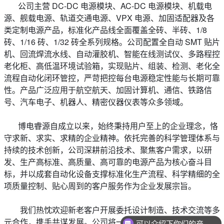
公司主营 DC-DC 电源模块、AC-DC 电源模块、机载电
源、舰载电源、轨道交通电源、VPX 电源、加固适配器及各
类定制电源产品，标准化产品线全面覆盖全砖、半砖、1/8
砖、1/16 砖、1/32 砖全系列规格。公司配置全自动 SMT 贴片
机、回流焊流水线、自动灌胶机、智能在线测试仪、多路程控
老化柜、高低温环境试验箱，实现贴片、组装、检测、老化全
流程自动化闭环管控，严苛把控每台电源稳定性能与长期可靠
性。产品广泛应用于航空航天、加固计算机、通信、铁路信
号、汽车电子、机器人、精密仪器仪表等众多领域。
博电睿源自成立以来，始终秉持用户至上的企业理念，恪
守求新、求实、求精的企业精神。依托完善的科学管理体系与
持续的技术创新，公司深耕前沿技术、聚焦客户需求，以研
发、生产高标准、高质量、高可靠的电源产品为核心奋斗目
标，并以成套自动化设备支撑标准化生产流程、科学精细的全
项质量控制、贴心周到的客户服务作为企业发展宗旨。
我们热忱欢迎新老客户开展委托设计制造、技术交流等多
元合作，携手共谋发展。公司将一如既往为客户提供极具市场
可以介绍下你们的产品么